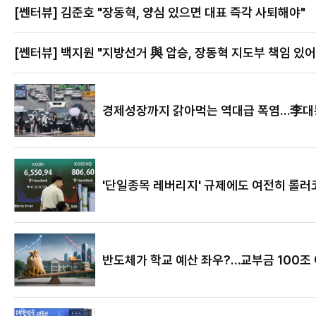
[쎈터뷰] 김준호 "장동혁, 양심 있으면 대표 즉각 사퇴해야"
[쎈터뷰] 백지원 "지방선거 與 압승, 장동혁 지도부 책임 있어
경제성장까지 갉아먹는 역대급 폭염…李대통
'단일종목 레버리지' 규제에도 여전히 롤러
반도체가 학교 예산 좌우?…교부금 100조 