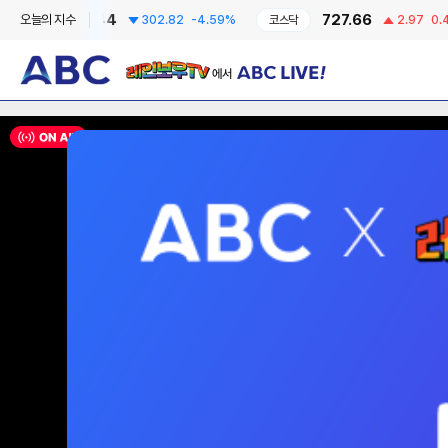
6295.44
727.66
오늘의 지수
302.82
-4.59%
코스닥
2.97
0.41%
레인보우TV에서 ABC LIVE!
ON AIR