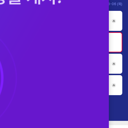
2026-08-06 (목)
home
home
home