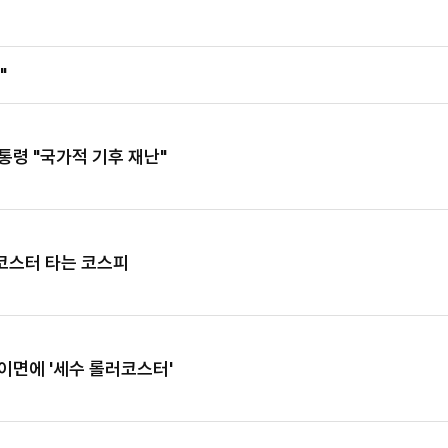
"
령 "국가적 기후 재난"
코스터 타는 코스피
이면에 '세수 롤러코스터'