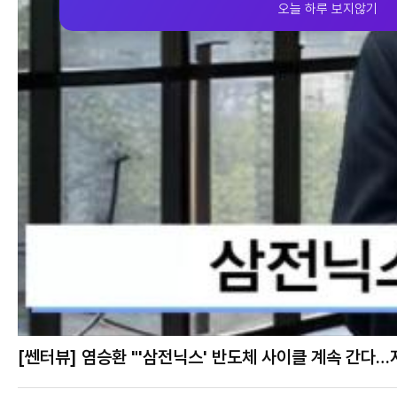
오늘 하루 보지않기
[쎈터뷰] 염승환 "'삼전닉스' 반도체 사이클 계속 간