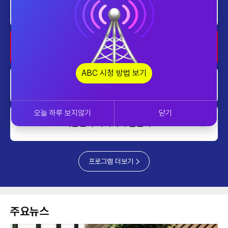
쎈터뷰
1000~1100
home
AI 톡톡
1100~1200
ABC 시청 방법 보기
home
프라임 5 (Prime 5)
1200~1230
오늘 하루 보지않기
닫기
home
대한민국 리더에게 묻는다
1230~1300
프로그램 더보기
주요뉴스