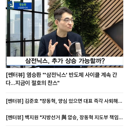
[쎈터뷰] 염승환 "'삼전닉스' 반도체 사이클 계속 간
다…지금이 절호의 찬스"
[쎈터뷰] 김준호 "장동혁, 양심 있으면 대표 즉각 사퇴해
야"
[쎈터뷰] 백지원 "지방선거 與 압승, 장동혁 지도부 책임