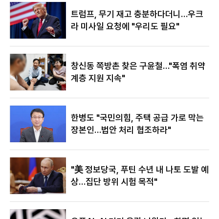
있어"
트럼프, 무기 재고 충분하다더니…우크
라 미사일 요청에 "우리도 필요"
창신동 쪽방촌 찾은 구윤철…"폭염 취약
계층 지원 지속"
한병도 "국민의힘, 주택 공급 가로 막는
장본인…법안 처리 협조하라"
"美 정보당국, 푸틴 수년 내 나토 도발 예
상…집단 방위 시험 목적"