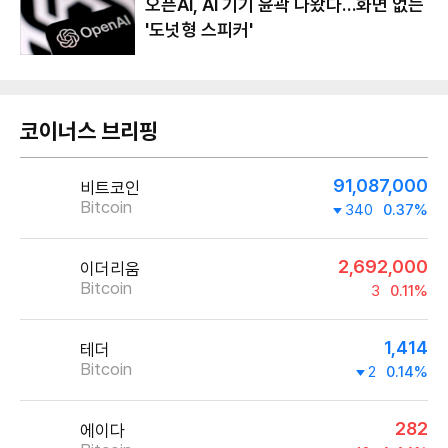
오픈AI, AI 기기 윤곽 나왔다…화면 없는
'도넛형 스피커'
코이너스 브리핑
91,087,000
비트코인
Bitcoin
340
0.37%
2,692,000
이더리움
Bitcoin
3
0.11%
1,414
테더
Bitcoin
2
0.14%
282
에이다