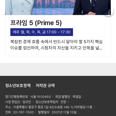
프라임 5 (Prime 5)
매주 월, 화, 수, 목, 금 17:00 ~ 17:30
복잡한 경제 흐름 속에서 반드시 알아야 할 5가지 핵심
이슈를 엄선하여, 시청자의 자산을 지키고 안목을 넓혀
주는 고품격 경제 가이드라인을 제시합니다.
청소년보호정책
저작권 규약
정기간행등록번호 : 서울 아 00493
회장·발행인 : 곽영길
사장·편집인 : 임규진
청소년보호책임자 : 전운
주소 : 서울특별시 종로구 종로 1길 42(수송동 146-1) 이마빌딩 11층
전화 : 02-767-1500
발행일자 : 2007년 11월 15일