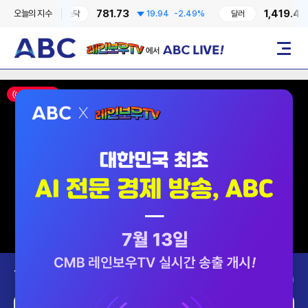
781.73
1,419.40
오늘의 지수
0.41%
코스닥
19.94
-2.49%
달러
레인보우TV에서 ABC LIVE!
메뉴
ON AIR
Today’s Program
2026-08-07 (금)