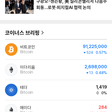
구광모-젠슨황, 美 실리콘밸리서 다음주
회동…로봇·피지컬AI 협력 논의
코이너스 브리핑
91,225,000
비트코인
Bitcoin
524
0.57%
2,698,000
이더리움
Bitcoin
13
0.48%
1,419
테더
Bitcoin
0
0%
284
에이다