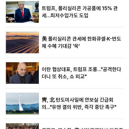
있어"
트럼프, 폴리실리콘 가공품에 15% 관
세…최저수입가도 도입
美 폴리실리콘 관세에 한화큐셀·K-반도
체 수혜 기대감 '쑥'
이란 협상대표, 트럼프 조롱…"공격한다
더니 또 취소, 쇼 외교"
靑, 北 탄도미사일에 안보실 긴급회
의…"유엔 결의 위반, 즉각 중단 촉구"