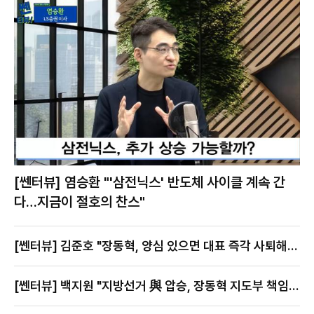
[쎈터뷰] 염승환 "'삼전닉스' 반도체 사이클 계속 간
다…지금이 절호의 찬스"
[쎈터뷰] 김준호 "장동혁, 양심 있으면 대표 즉각 사퇴해
야"
[쎈터뷰] 백지원 "지방선거 與 압승, 장동혁 지도부 책임