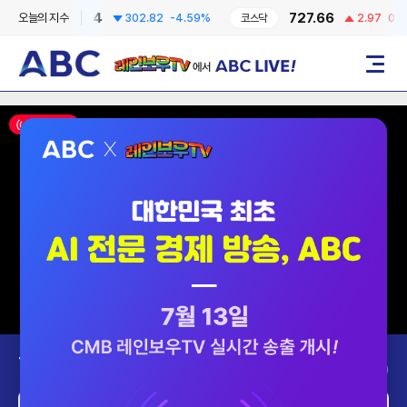
6295.44
727.66
오늘의 지수
302.82
-4.59%
코스닥
2.97
0.41%
레인보우TV에서 ABC LIVE!
메뉴
ON AIR
Today’s Program
2026-08-07 (금)