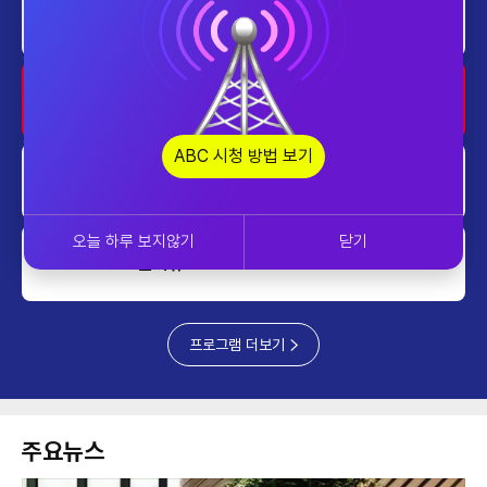
home
대한민국 리더에게 묻는다
0730~0800
home
투데이 업&다운
0800~0900
ABC 시청 방법 보기
home
AI 톡톡
0900~1000
오늘 하루 보지않기
닫기
쎈터뷰
1000~1100
프로그램 더보기
주요뉴스